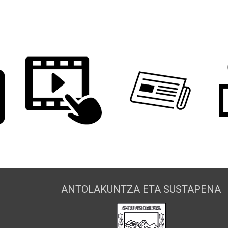
ANTOLAKUNTZA ETA SUSTAPENA